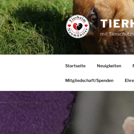
Zum
Inhalt
springen
TIER
mit Tierschutz
Startseite
Neuigkeiten
Mitgliedschaft/Spenden
Ehre