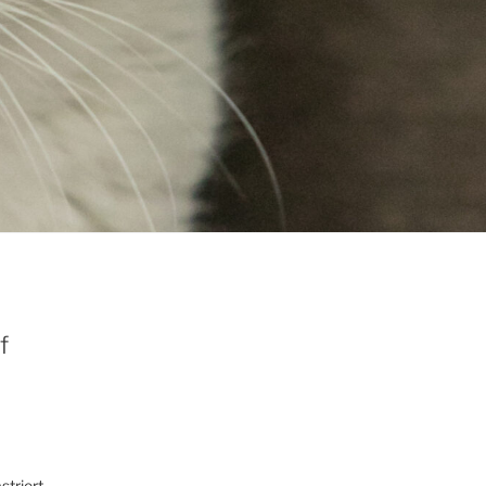
f
striert