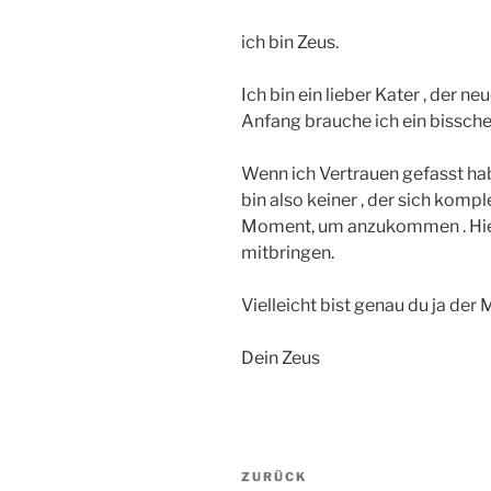
ich bin Zeus.
Ich bin ein lieber Kater , der n
Anfang brauche ich ein bissche
Wenn ich Vertrauen gefasst habe
bin also keiner , der sich kompl
Moment, um anzukommen . Hier
mitbringen.
Vielleicht bist genau du ja de
Dein Zeus
Beitragsnavigation
Vorheriger
ZURÜCK