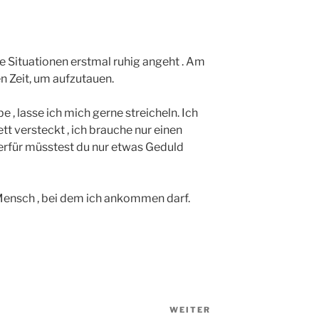
eue Situationen erstmal ruhig angeht . Am
n Zeit, um aufzutauen.
 , lasse ich mich gerne streicheln. Ich
ett versteckt , ich brauche nur einen
für müsstest du nur etwas Geduld
r Mensch , bei dem ich ankommen darf.
WEITER
Nächster