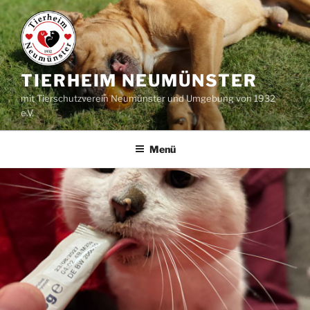
Zum
Inhalt
springen
TIERHEIM NEUMÜNSTER
mit Tierschutzverein Neumünster und Umgebung von 1932
e.V.
Menü