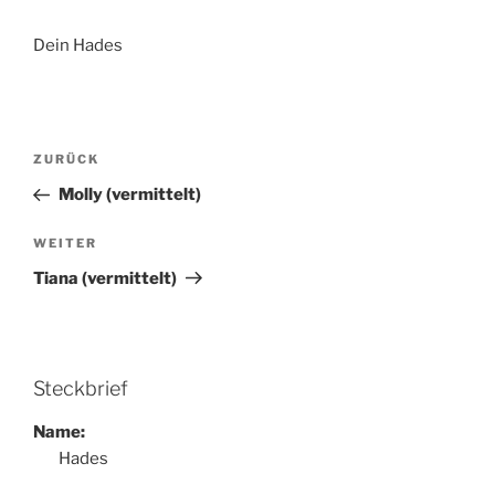
Dein Hades
Beitragsnavigation
Vorheriger
ZURÜCK
Beitrag
Molly (vermittelt)
Nächster
WEITER
Beitrag
Tiana (vermittelt)
Steckbrief
Name:
Hades