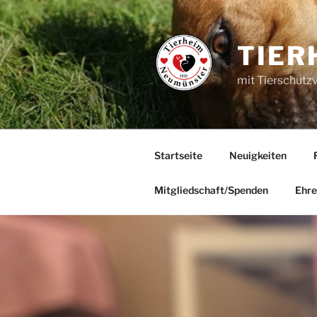
Zum
Inhalt
springen
TIER
mit Tierschutz
Startseite
Neuigkeiten
Mitgliedschaft/Spenden
Ehre