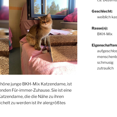
Geschlecht:
weiblich kas
Rasse(n):
BKH-Mix
Eigenschaften
aufgeschlo
menschenb
schmusig
zutraulich
schöne junge BKH-Mix Katzendame, ist
enden Für-immer-Zuhause. Sie ist eine
atzendame, die die Nähe zu ihren
chelt zu werden ist ihr alergrößtes