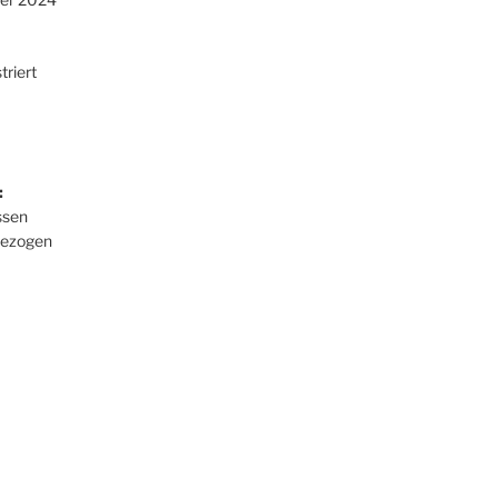
triert
:
ssen
ezogen