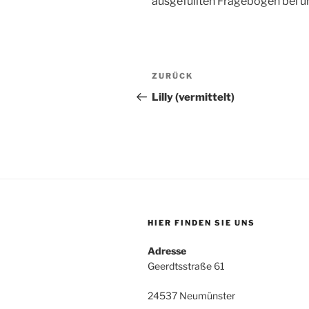
ausgefüllten Fragebogen bei u
Beitragsnavigation
Vorheriger
ZURÜCK
Beitrag
Lilly (vermittelt)
HIER FINDEN SIE UNS
Adresse
Geerdtsstraße 61
24537 Neumünster