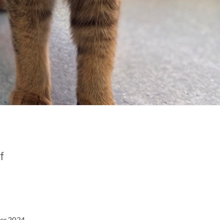
f
er 2024