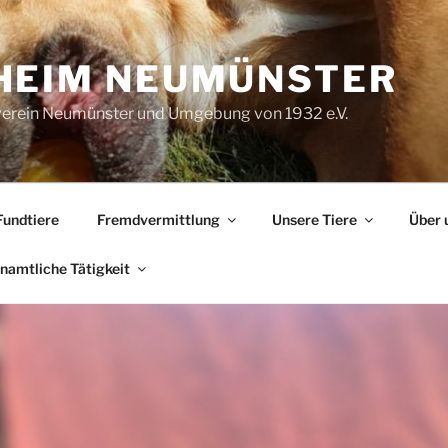
HEIM NEUMÜNSTER
verein Neumünster und Umgebung von 1932 e.V.
Fundtiere
Fremdvermittlung
Unsere Tiere
Über 
namtliche Tätigkeit