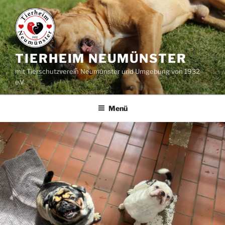
Zum
Inhalt
springen
TIERHEIM NEUMÜNSTER
mit Tierschutzverein Neumünster und Umgebung von 1932
e.V.
Menü