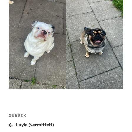
Beitragsnavigation
Vorheriger
ZURÜCK
Beitrag
Layla (vermittelt)